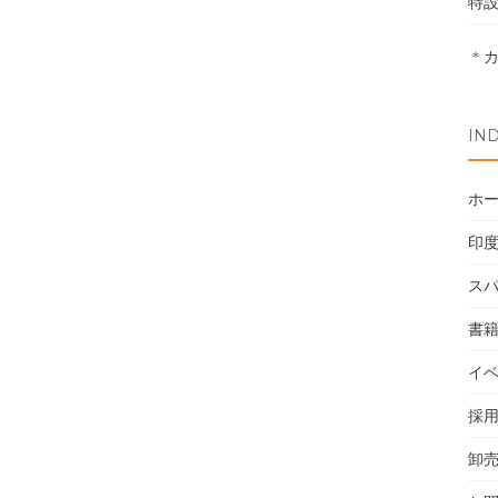
特
＊
IN
ホ
印
ス
書
イ
採
卸