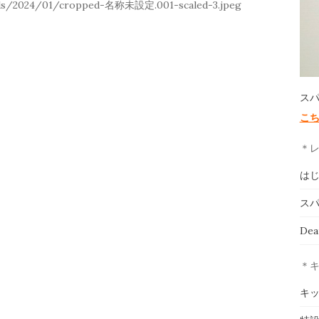
ads/2024/01/cropped-‎名称未設定.‎001-scaled-3.jpeg
ス
こ
＊
は
スパ
De
＊
キ