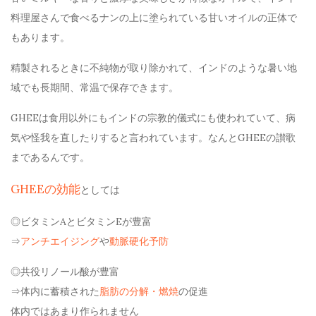
料理屋さんで食べるナンの上に塗られている甘いオイルの正体で
もあります。
精製されるときに不純物が取り除かれて、インドのような暑い地
域でも長期間、常温で保存できます。
GHEEは食用以外にもインドの宗教的儀式にも使われていて、病
気や怪我を直したりすると言われています。なんとGHEEの讃歌
まであるんです。
GHEEの効能
としては
◎ビタミンAとビタミンEが豊富
⇒
アンチエイジング
や
動脈硬化予防
◎共役リノール酸が豊富
⇒体内に蓄積された
脂肪の分解・燃焼
の促進
体内ではあまり作られません