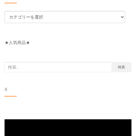
カ
テ
ゴ
リ
★人気商品★
ー
検
検索
索
対
X
象: