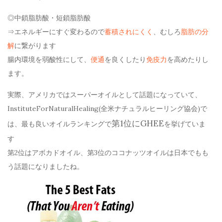
◎中鎖脂肪酸・短鎖脂肪酸
⇒エネルギーにすぐ変わるので
蓄積されにくく
、むしろ
脂肪の分
解
に繋がります
腸内環境を弱酸性にして、
便通
を良くしたり
免疫力
を高めたりし
ます。
実際、アメリカではスーパーオイルとして話題になっていて、
InstituteForNaturalHealing(全米ナチュラルヒーリング協会)で
第1位にGHEE
は、最も良いオイルランキングで
を挙げていま
す
第2位はアボカドオイル、第3位のココナッツオイルは日本でもも
う話題になりましたね。