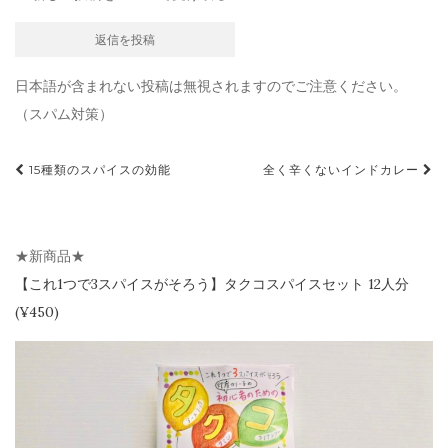
日本語が含まれない投稿は無視されますのでご注意ください。
（スパム対策）
投
15種類のスパイスの効能
全く辛くないインドカレー
稿
ナ
ビ
★新商品★
ゲ
【
これ1つで3スパイスがそろう】
タクコスパイスセット 12人分
(¥450)
ー
シ
ョ
ン