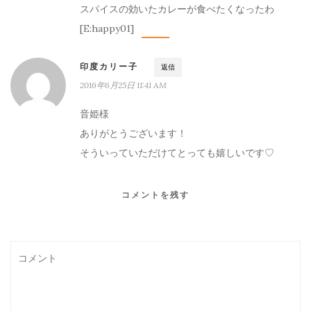
スパイスの効いたカレーが食べたくなったわ
[E:happy01]
印度カリー子
返信
ホーム
2016年6月25日 11:41 AM
印度カリー子とは
音姫様
ありがとうございます！
スパイスショップ
そういっていただけてとっても嬉しいです♡
書籍
コメントを残す
イベント
採用情報
卸売について