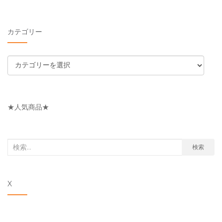
カテゴリー
カ
テ
ゴ
リ
★人気商品★
ー
検
検索
索
対
X
象: