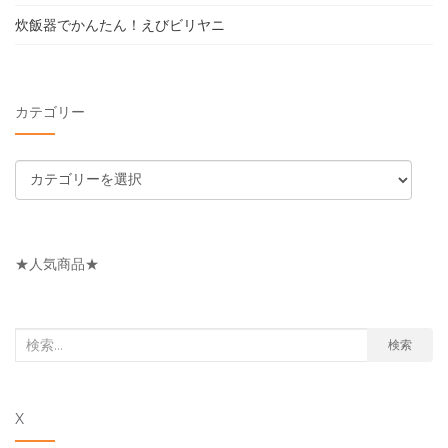
炊飯器でかんたん！えびビリヤニ
カテゴリー
カ
テ
ゴ
リ
★人気商品★
ー
検
検索
索
対
X
象: