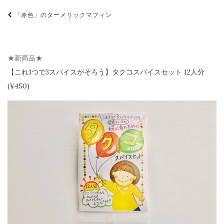
投
「赤色」のターメリックマフィン
稿
ナ
ビ
★新商品★
ゲ
【
これ1つで3スパイスがそろう】
タクコスパイスセット 12人分
(¥450)
ー
シ
ョ
ン