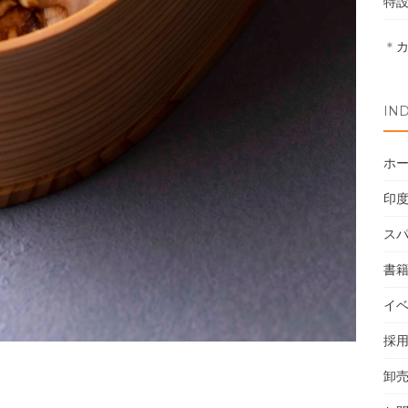
特
＊
IN
ホ
印
ス
書
イ
採
卸