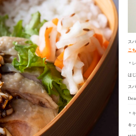
ス
こ
＊
は
スパ
De
＊
キ