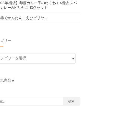
026年福袋】印度カリー子のわくわく♪福袋 スパ
カレー&ビリヤニ 13点セット
飯器でかんたん！えびビリヤニ
テゴリー
人気商品★
検索