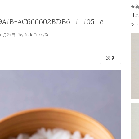
★
【
こ
-9A1B-AC666602BDB6_1_105_c
ット 
by
年1月24日
IndoCurryKo
次