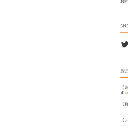
お
SN
Twi
最
【東
す
【
ニ
【