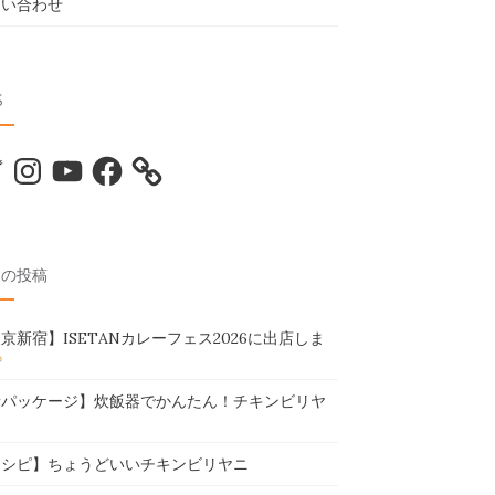
問い合わせ
S
tter
Instagram
YouTube
Facebook
近の投稿
京新宿】ISETANカレーフェス2026に出店しま
新パッケージ】炊飯器でかんたん！チキンビリヤ
レシピ】ちょうどいいチキンビリヤニ