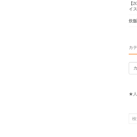
【2
イス
炊
カ
カ
テ
ゴ
リ
★
ー
検
索
対