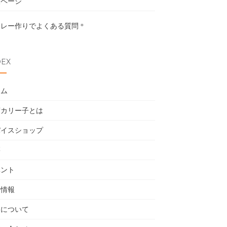
設ページ
カレー作りでよくある質問
＊
DEX
ーム
度カリー子とは
パイスショップ
籍
ベント
用情報
売について