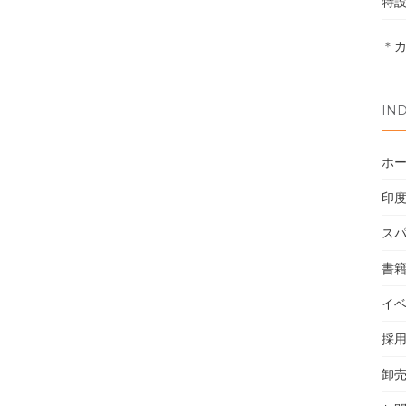
特
＊
IN
ホ
印
ス
書
イ
採
卸