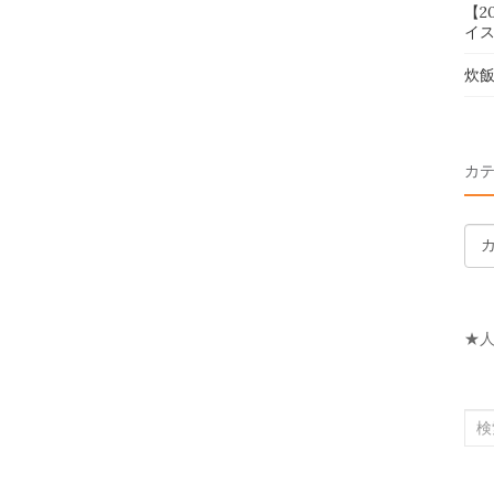
【2
イス
炊
カ
カ
テ
ゴ
リ
★
ー
検
索
対