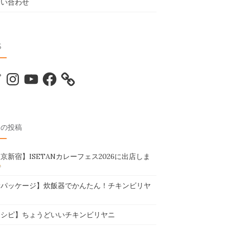
問い合わせ
S
tter
Instagram
YouTube
Facebook
近の投稿
京新宿】ISETANカレーフェス2026に出店しま
新パッケージ】炊飯器でかんたん！チキンビリヤ
レシピ】ちょうどいいチキンビリヤニ