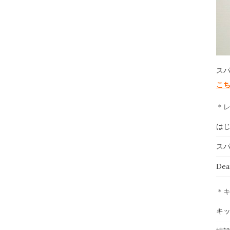
ス
こ
＊
は
スパ
De
＊
キ