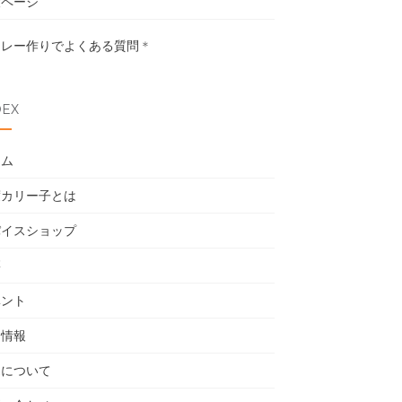
設ページ
カレー作りでよくある質問
＊
DEX
ーム
度カリー子とは
パイスショップ
籍
ベント
用情報
売について