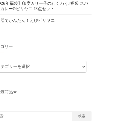
026年福袋】印度カリー子のわくわく♪福袋 スパ
カレー&ビリヤニ 13点セット
飯器でかんたん！えびビリヤニ
テゴリー
人気商品★
検索