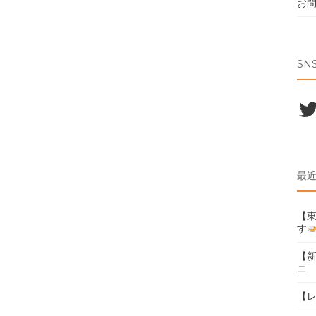
お
SN
Twi
最
【東
す
【
ニ
【