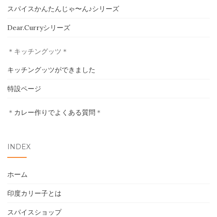
スパイスかんたんじゃ〜ん♪シリーズ
ホーム
Dear.Curryシリーズ
印度カリー子とは
＊キッチングッツ＊
スパイスショップ
キッチングッツができました
書籍
特設ページ
＊
カレー作りでよくある質問
イベント
＊
採用情報
INDEX
卸売について
ホーム
お問い合わせ
印度カリー子とは
スパイスショップ