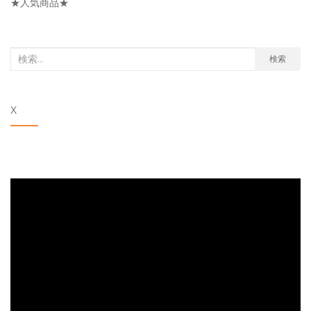
★人気商品★
ー
検
検索
索
対
X
象: