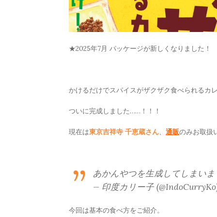
★2025年7月 パッケージが新しくなりました！
かけるだけでスパイスがザクザク食べられるカ
ついに完成しました……！！！
現在は
東京吉祥寺 千恵蔵さん
、
通販
のみお取扱
あかんやつを生成してしまい
— 印度カリー子 (@IndoCurryKo
今回は基本の食べ方をご紹介。