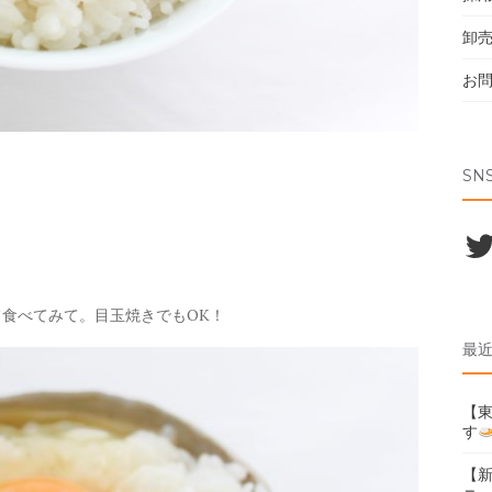
卸
お
SN
。
Twi
食べてみて。目玉焼きでもOK！
最
【東
す
【