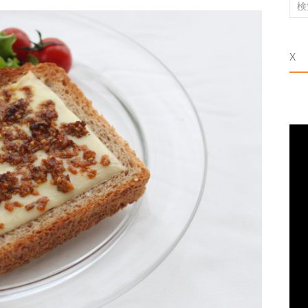
検
索
対
X
象: