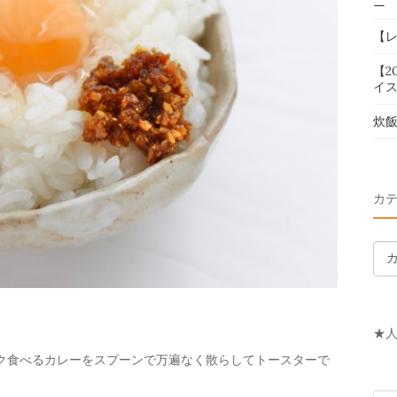
ニ
【
【2
イス
炊
カ
カ
テ
ゴ
リ
★
ー
ク食べるカレーをスプーンで万遍なく散らしてトースターで