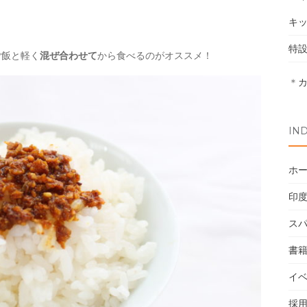
キ
特
ご飯と軽く
混ぜ合わせて
から食べるのがオススメ！
＊
IN
ホ
印
ス
書
イ
採