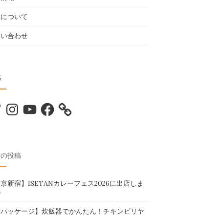
売について
問い合わせ
S
tter
Instagram
YouTube
Facebook
近の投稿
京新宿】ISETANカレーフェス2026に出店しま
新パッケージ】炊飯器でかんたん！チキンビリヤ