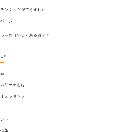
ッチングッツができました
設ページ
カレー作りでよくある質問
＊
DEX
ーム
度カリー子とは
パイスショップ
籍
ベント
用情報