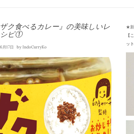
クザク食べるカレー』の美味しいレ
★
シピ①
【
こ
ット 
by
年6月17日
IndoCurryKo