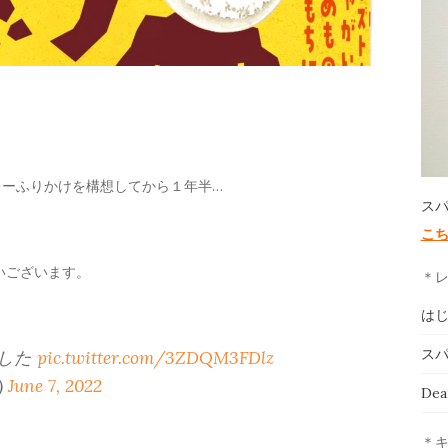
レーふりかけを構想してから１年半…
ス
こ
いございます。
＊
は
スパ
ました
pic.twitter.com/3ZDQM3FDlz
)
June 7, 2022
De
＊