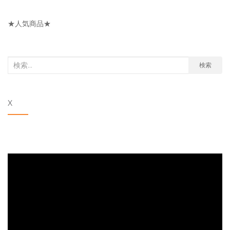
ゴ
リ
★人気商品★
ー
検
検索
索
対
X
象: