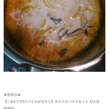
★新商品★
【
これ1つで3スパイスがそろう】
タクコスパイスセット 12人分
(¥450)