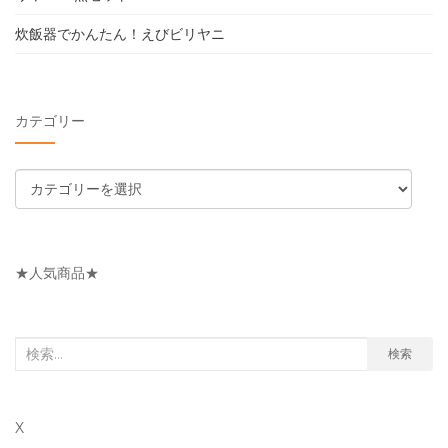
炊飯器でかんたん！えびビリヤニ
カテゴリー
カ
テ
ゴ
リ
★人気商品★
ー
検
検索
索
対
X
象: