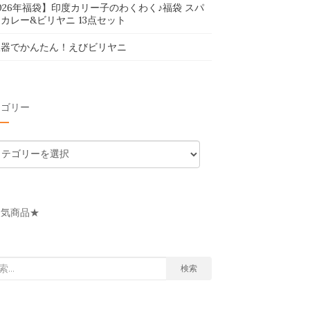
026年福袋】印度カリー子のわくわく♪福袋 スパ
カレー&ビリヤニ 13点セット
飯器でかんたん！えびビリヤニ
テゴリー
人気商品★
検索