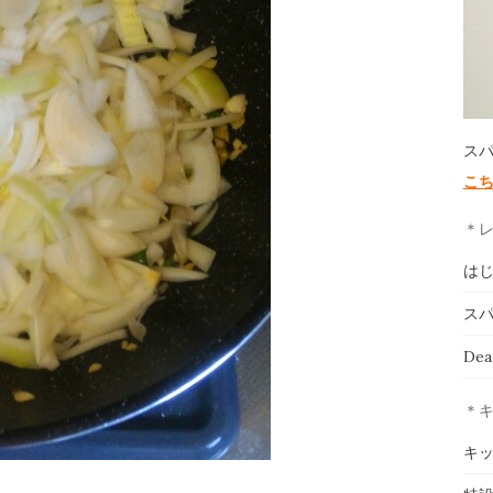
ス
こ
＊
は
スパ
De
＊
キ