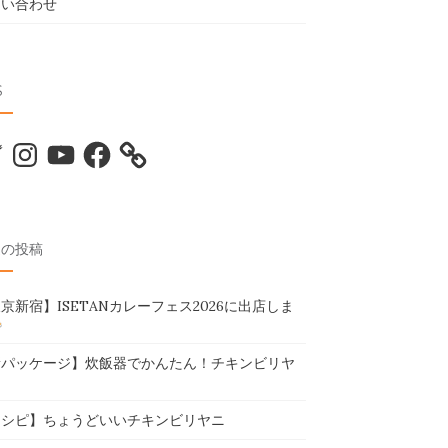
問い合わせ
S
tter
Instagram
YouTube
Facebook
近の投稿
京新宿】ISETANカレーフェス2026に出店しま
新パッケージ】炊飯器でかんたん！チキンビリヤ
レシピ】ちょうどいいチキンビリヤニ