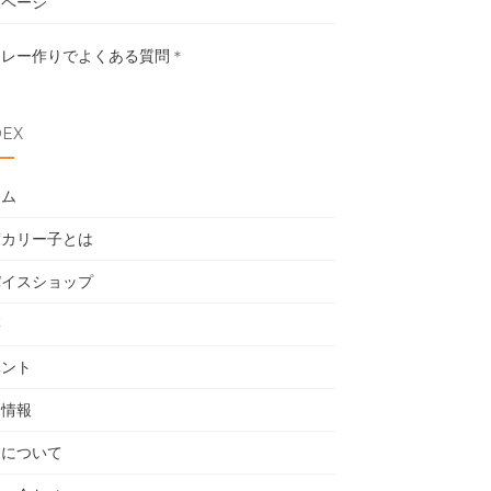
設ページ
カレー作りでよくある質問
＊
DEX
ーム
度カリー子とは
パイスショップ
籍
ベント
用情報
売について