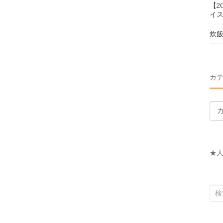
【2
イス
炊
カ
カ
テ
ゴ
リ
★
ー
検
索
対