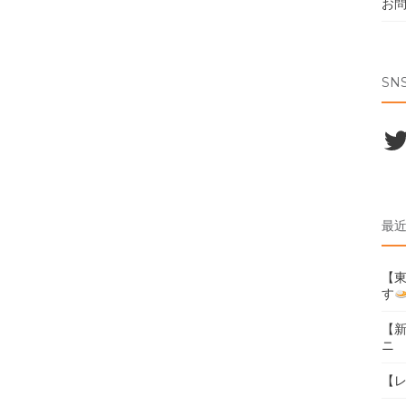
お
SN
Twi
最
【東
す
【
ニ
【