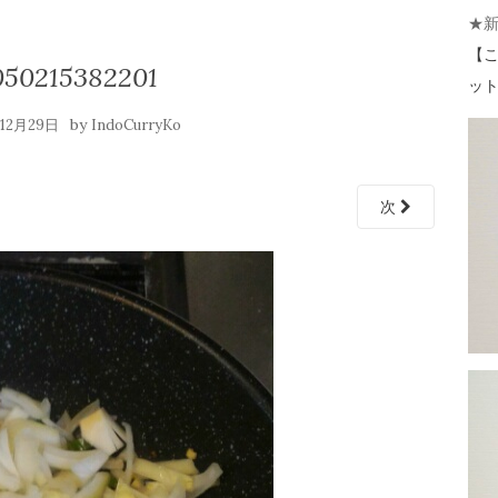
★
【
こ
050215382201
ット 
by
年12月29日
IndoCurryKo
次