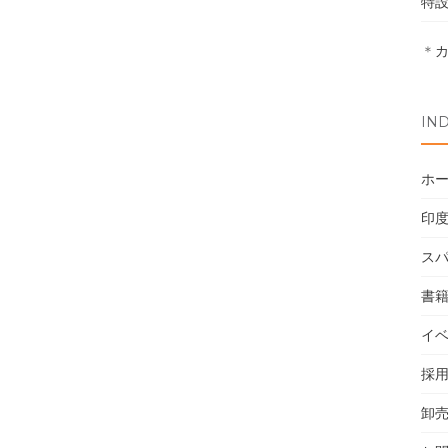
特
＊
IN
ホ
印
ス
書
イ
採
卸