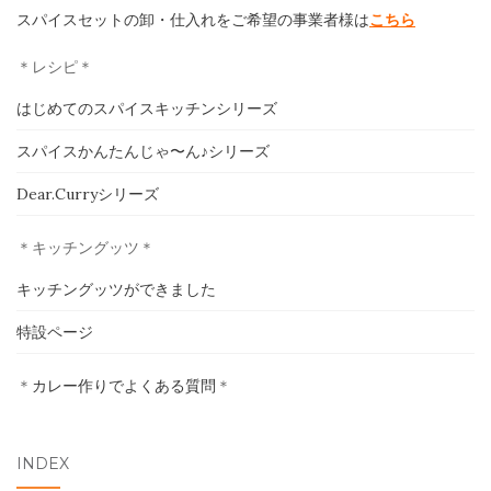
スパイスセットの卸・仕入れをご希望の事業者様は
こちら
＊レシピ＊
ホーム
はじめてのスパイスキッチンシリーズ
スパイスかんたんじゃ〜ん♪シリーズ
印度カリー子とは
Dear.Curryシリーズ
スパイスショップ
＊キッチングッツ＊
書籍
キッチングッツができました
イベント
特設ページ
採用情報
＊
カレー作りでよくある質問
＊
卸売について
INDEX
お問い合わせ