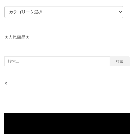
カ
テ
ゴ
リ
★人気商品★
ー
検
検索
索
対
X
象: