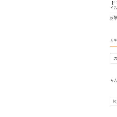
【2
イス
炊
カ
カ
テ
ゴ
リ
★
ー
検
索
対