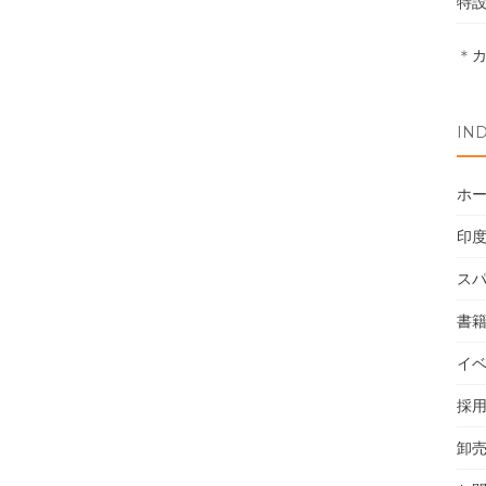
特
＊
IN
ホ
印
ス
書
イ
採
卸