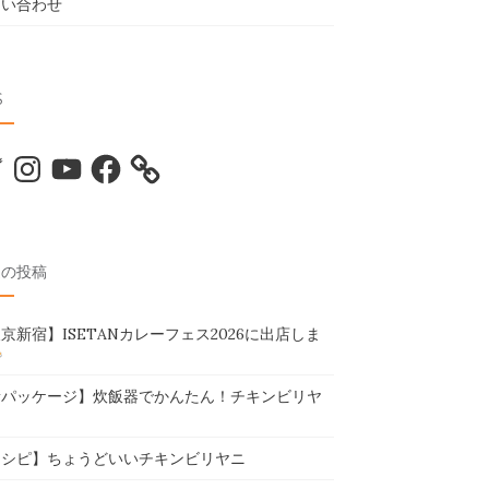
問い合わせ
S
tter
Instagram
YouTube
Facebook
近の投稿
京新宿】ISETANカレーフェス2026に出店しま
新パッケージ】炊飯器でかんたん！チキンビリヤ
レシピ】ちょうどいいチキンビリヤニ