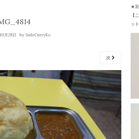
★
【
こ
MG_4814
ット 
by
年10月28日
IndoCurryKo
次