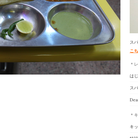
ス
こ
＊
は
スパ
De
＊
キ