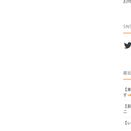
お
SN
Twi
最
【東
す
【
ニ
【