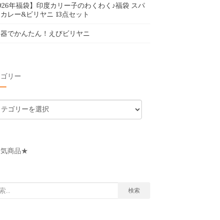
026年福袋】印度カリー子のわくわく♪福袋 スパ
カレー&ビリヤニ 13点セット
飯器でかんたん！えびビリヤニ
テゴリー
人気商品★
検索