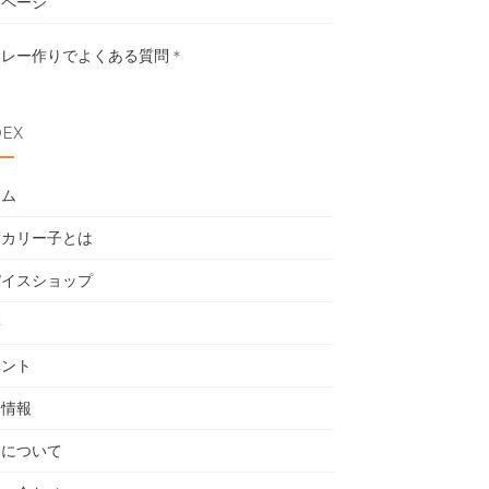
設ページ
カレー作りでよくある質問
＊
DEX
ーム
度カリー子とは
パイスショップ
籍
ベント
用情報
売について