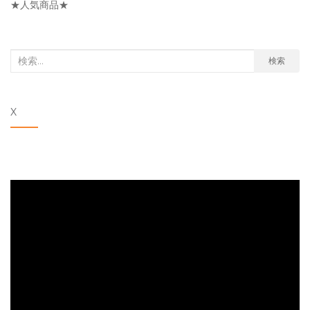
★人気商品★
ー
検
検索
索
対
X
象: