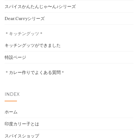
スパイスかんたんじゃ〜ん♪シリーズ
ホーム
Dear.Curryシリーズ
印度カリー子とは
＊キッチングッツ＊
スパイスショップ
キッチングッツができました
書籍
特設ページ
イベント
＊
カレー作りでよくある質問
＊
採用情報
INDEX
卸売について
ホーム
お問い合わせ
印度カリー子とは
スパイスショップ