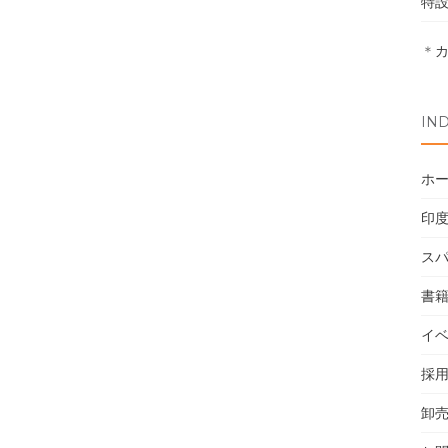
特
＊
IN
ホ
印
ス
書
イ
採
卸