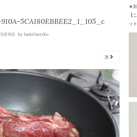
★
【
こ
-910A-5CA180EBBEE2_1_105_c
ット 
by
年5月31日
IndoCurryKo
次