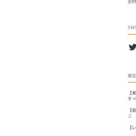
お
SN
Twi
最
【東
す
【
ニ
【