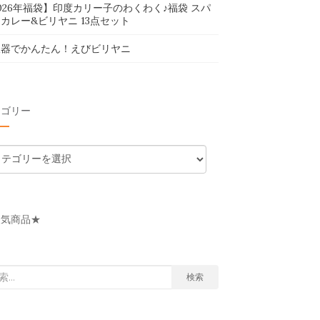
026年福袋】印度カリー子のわくわく♪福袋 スパ
カレー&ビリヤニ 13点セット
飯器でかんたん！えびビリヤニ
テゴリー
人気商品★
検索