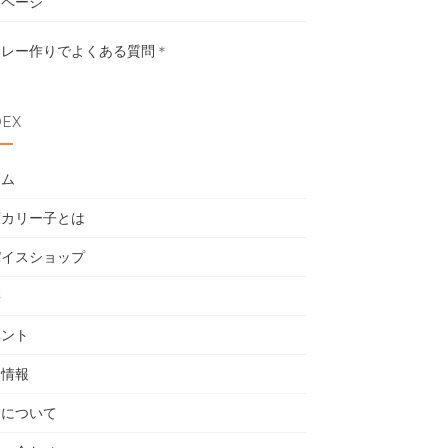
設ページ
カレー作りでよくある質問
＊
DEX
ーム
度カリー子とは
パイスショップ
籍
ベント
用情報
売について