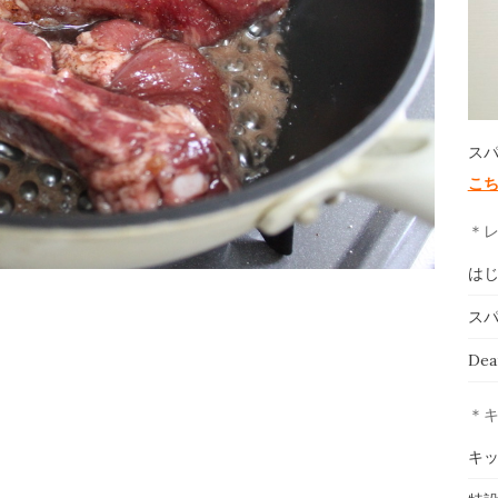
ス
こ
＊
は
スパ
De
＊
キ