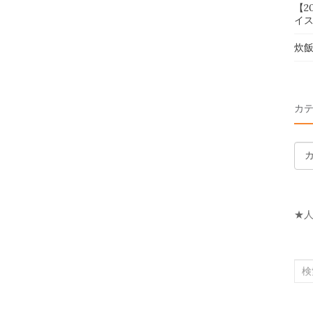
【2
イス
炊
カ
カ
テ
ゴ
リ
★
ー
検
索
対