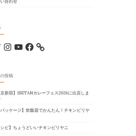
問い合わせ
S
tter
Instagram
YouTube
Facebook
近の投稿
京新宿】ISETANカレーフェス2026に出店しま
新パッケージ】炊飯器でかんたん！チキンビリヤ
レシピ】ちょうどいいチキンビリヤニ