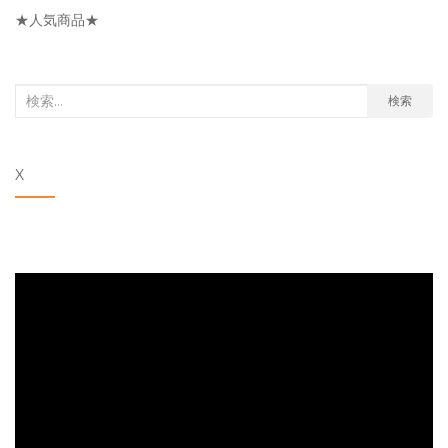
リ
★人気商品★
ー
検
検索
索
対
X
象: