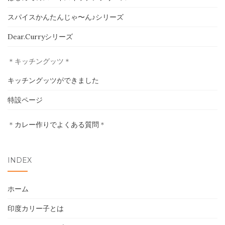
スパイスかんたんじゃ〜ん♪シリーズ
ホーム
Dear.Curryシリーズ
印度カリー子とは
＊キッチングッツ＊
スパイスショップ
キッチングッツができました
書籍
特設ページ
イベント
＊
カレー作りでよくある質問
＊
採用情報
INDEX
卸売について
ホーム
お問い合わせ
印度カリー子とは