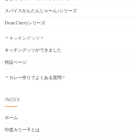
スパイスかんたんじゃ〜ん♪シリーズ
ホーム
Dear.Curryシリーズ
印度カリー子とは
＊キッチングッツ＊
スパイスショップ
キッチングッツができました
書籍
特設ページ
イベント
＊
カレー作りでよくある質問
＊
採用情報
INDEX
卸売について
ホーム
お問い合わせ
印度カリー子とは