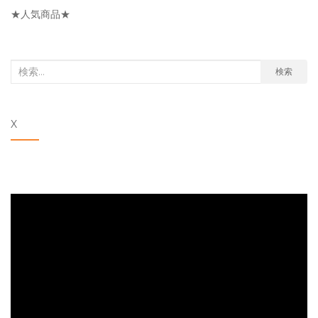
リ
★人気商品★
ー
検
検索
索
対
X
象: