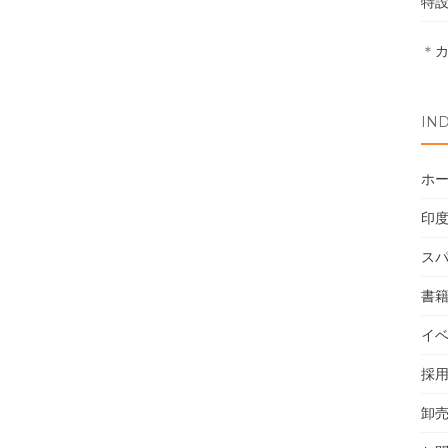
特
＊
IN
ホ
印
ス
書
イ
採
卸