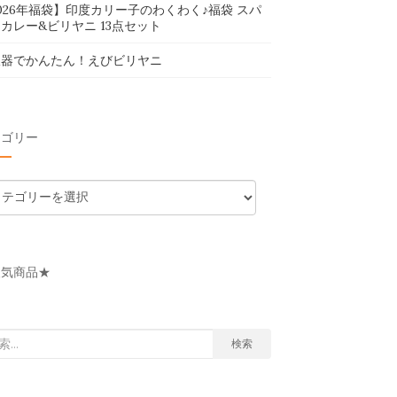
026年福袋】印度カリー子のわくわく♪福袋 スパ
カレー&ビリヤニ 13点セット
飯器でかんたん！えびビリヤニ
テゴリー
人気商品★
検索