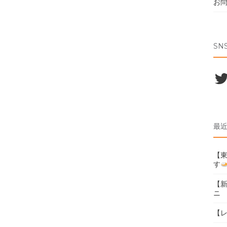
お
SN
Twi
最
【東
す
【
ニ
【