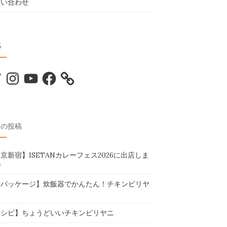
問い合わせ
S
tter
Instagram
YouTube
Facebook
近の投稿
京新宿】ISETANカレーフェス2026に出店しま
新パッケージ】炊飯器でかんたん！チキンビリヤ
レシピ】ちょうどいいチキンビリヤニ