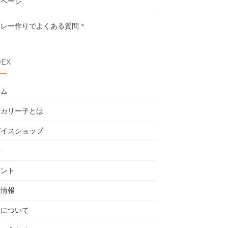
設ページ
カレー作りでよくある質問
＊
DEX
ーム
度カリー子とは
パイスショップ
籍
ベント
用情報
売について