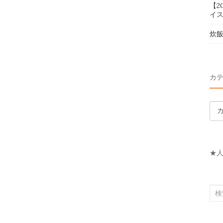
【2
イス
炊
カ
カ
テ
ゴ
リ
★
ー
検
索
対