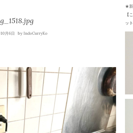
★
【
こ
g_1518.jpg
ット 
by
年10月6日
IndoCurryKo