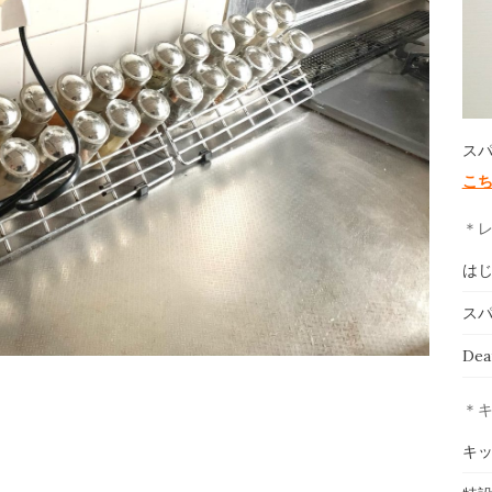
ス
こ
＊
は
スパ
De
＊
キ