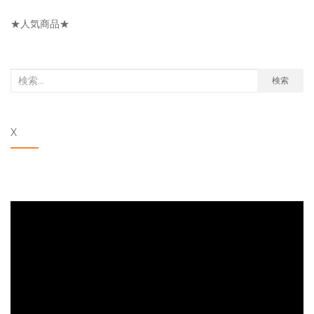
リ
★人気商品★
ー
検
検索
索
対
X
象: