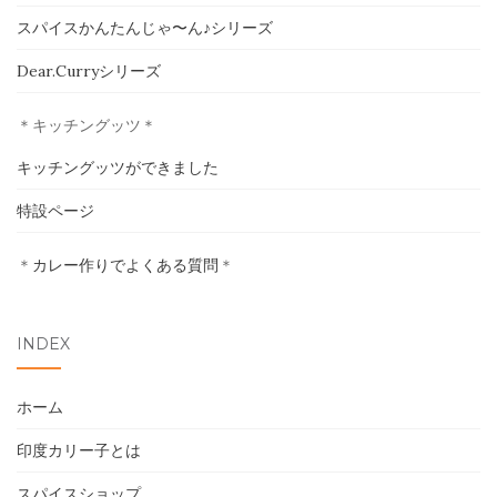
スパイスかんたんじゃ〜ん♪シリーズ
ホーム
Dear.Curryシリーズ
印度カリー子とは
＊キッチングッツ＊
スパイスショップ
キッチングッツができました
書籍
特設ページ
イベント
＊
カレー作りでよくある質問
＊
採用情報
INDEX
卸売について
ホーム
お問い合わせ
印度カリー子とは
スパイスショップ