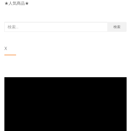
リ
★人気商品★
ー
検
検索
索
対
X
象: