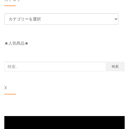
カ
テ
ゴ
リ
★人気商品★
ー
検
検索
索
対
X
象: