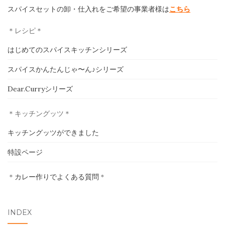
スパイスセットの卸・仕入れをご希望の事業者様は
こちら
＊レシピ＊
ホーム
はじめてのスパイスキッチンシリーズ
スパイスかんたんじゃ〜ん♪シリーズ
印度カリー子とは
Dear.Curryシリーズ
スパイスショップ
＊キッチングッツ＊
書籍
キッチングッツができました
イベント
特設ページ
採用情報
＊
カレー作りでよくある質問
＊
卸売について
INDEX
お問い合わせ