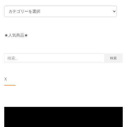
カ
テ
ゴ
リ
★人気商品★
ー
検
検索
索
対
X
象: