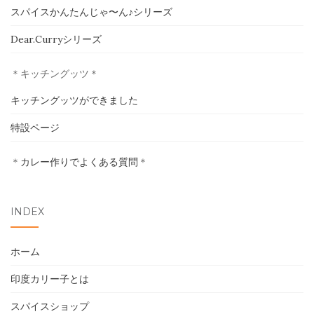
スパイスかんたんじゃ〜ん♪シリーズ
ホーム
Dear.Curryシリーズ
印度カリー子とは
＊キッチングッツ＊
スパイスショップ
キッチングッツができました
書籍
特設ページ
＊
カレー作りでよくある質問
＊
イベント
採用情報
INDEX
卸売について
ホーム
お問い合わせ
印度カリー子とは
スパイスショップ