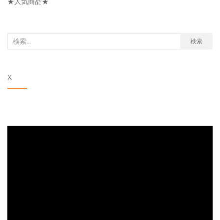
★人気商品★
ー
検
検索
索
対
X
象: