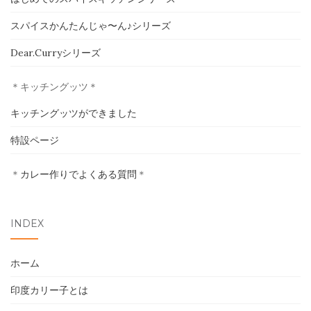
スパイスかんたんじゃ〜ん♪シリーズ
ホーム
Dear.Curryシリーズ
印度カリー子とは
＊キッチングッツ＊
スパイスショップ
キッチングッツができました
書籍
特設ページ
イベント
＊
カレー作りでよくある質問
＊
採用情報
INDEX
卸売について
ホーム
お問い合わせ
印度カリー子とは