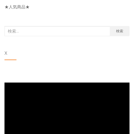
リ
★人気商品★
ー
検
検索
索
対
X
象: