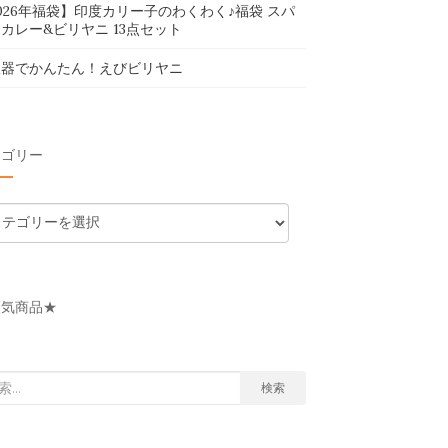
026年福袋】印度カリー子のわくわく♪福袋 スパ
カレー&ビリヤニ 13点セット
飯器でかんたん！えびビリヤニ
テゴリー
人気商品★
検索