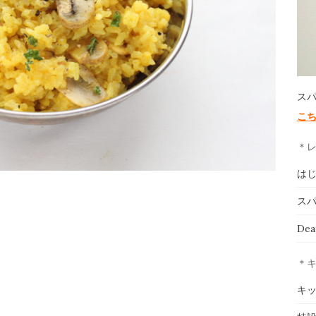
ス
こ
＊
は
スパ
De
＊
キ