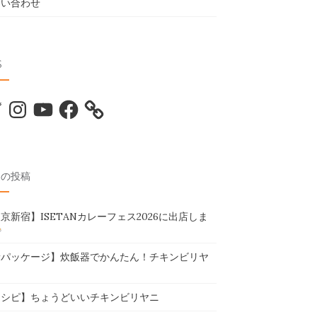
問い合わせ
S
tter
Instagram
YouTube
Facebook
近の投稿
京新宿】ISETANカレーフェス2026に出店しま
新パッケージ】炊飯器でかんたん！チキンビリヤ
レシピ】ちょうどいいチキンビリヤニ