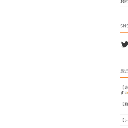
お
SN
Twi
最
【東
す
【
ニ
【