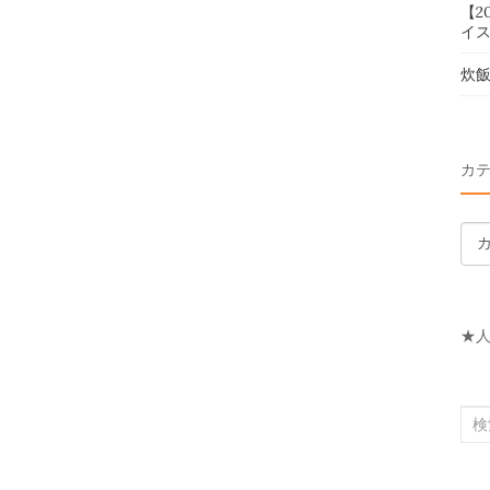
【2
イス
炊
カ
カ
テ
ゴ
リ
★
ー
検
索
対