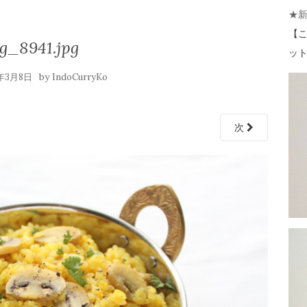
★
【
こ
g_8941.jpg
ット 
by
1年3月8日
IndoCurryKo
次