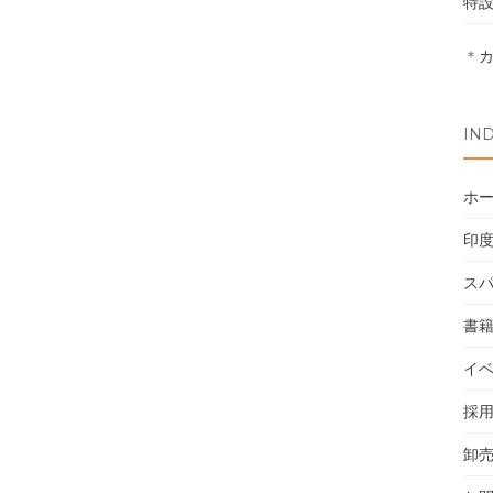
特
＊
IN
ホ
印
ス
書
イ
採
卸