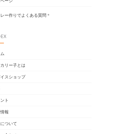
設ページ
カレー作りでよくある質問
＊
DEX
ーム
度カリー子とは
パイスショップ
籍
ベント
用情報
売について