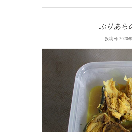
ぶりあら
投稿日:
2020