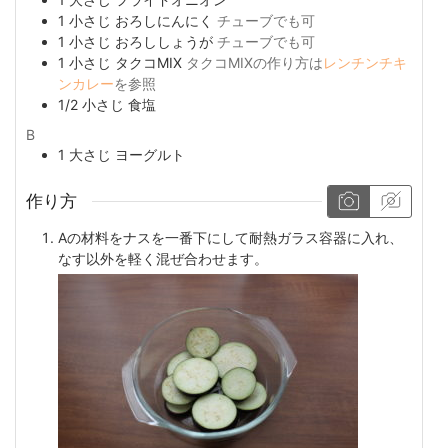
1
小さじ
おろしにんにく
チューブでも可
1
小さじ
おろししょうが
チューブでも可
1
小さじ
タクコMIX
タクコMIXの作り方は
レンチンチキ
ンカレー
を参照
1/2
小さじ
食塩
B
1
大さじ
ヨーグルト
作り方
Aの材料をナスを一番下にして耐熱ガラス容器に入れ、
なす以外を軽く混ぜ合わせます。