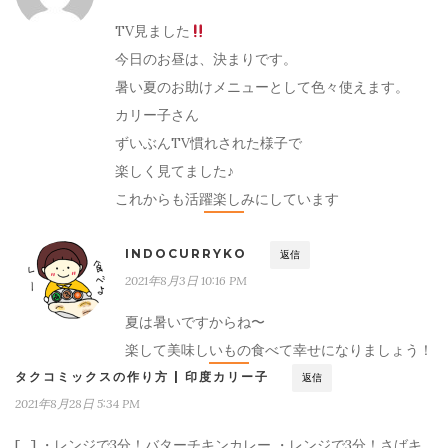
TV見ました
今日のお昼は、決まりです。
暑い夏のお助けメニューとして色々使えます。
カリー子さん
ずいぶんTV慣れされた様子で
楽しく見てました♪
ホーム
これからも活躍楽しみにしています
印度カリー子とは
INDOCURRYKO
返信
2021年8月3日 10:16 PM
スパイスショップ
夏は暑いですからね〜
書籍
楽して美味しいもの食べて幸せになりましょう！
タクコミックスの作り方 | 印度カリー子
返信
イベント
2021年8月28日 5:34 PM
採用情報
[…] ・レンジで3分！バターチキンカレー ・レンジで3分！さばキ