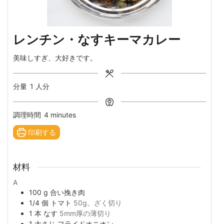
レンチン・なすキーマカレー
美味しすぎ、大好きです。
分量
1
人分
minutes
調理時間
4
minutes
印刷する
材料
A
100
g
合い挽き肉
1/4
個
トマト
50g。ざく切り
1
本
なす
5mm厚の薄切り
1
大さじ
フライドオニオン