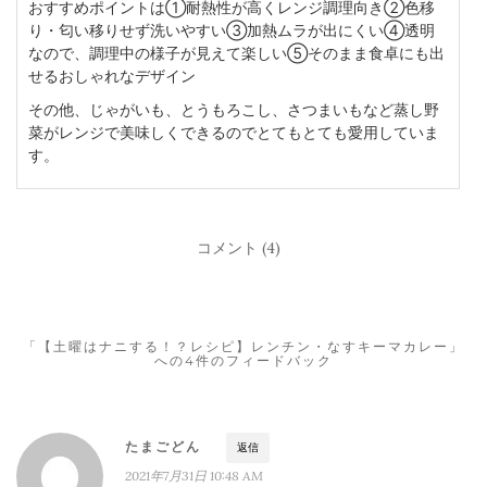
おすすめポイントは
①耐熱性が高くレンジ調理向き
②色移
り・匂い移りせず洗いやすい
③加熱ムラが出にくい
④透明
なので、調理中の様子が見えて楽しい
⑤そのまま食卓にも出
せるおしゃれなデザイン
その他、じゃがいも、とうもろこし、さつまいもなど蒸し野
菜がレンジで美味しくできるのでとてもとても愛用していま
す。
コメント (4)
「【土曜はナニする！？レシピ】レンチン・なすキーマカレー」
への4件のフィードバック
たまごどん
返信
2021年7月31日 10:48 AM