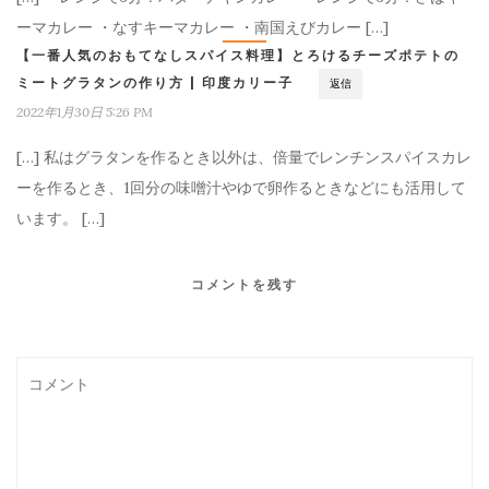
ーマカレー ・なすキーマカレー ・南国えびカレー […]
卸売について
【一番人気のおもてなしスパイス料理】とろけるチーズポテトの
ミートグラタンの作り方 | 印度カリー子
返信
お問い合わせ
2022年1月30日 5:26 PM
[…] 私はグラタンを作るとき以外は、倍量でレンチンスパイスカレ
ーを作るとき、1回分の味噌汁やゆで卵作るときなどにも活用して
います。 […]
コメントを残す