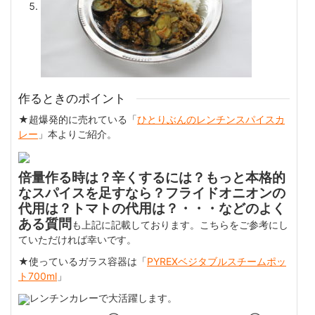
作るときのポイント
★超爆発的に売れている「
ひとりぶんのレンチンスパイスカ
レー
」本よりご紹介。
倍量作る時は？辛くするには？もっと本格的
なスパイスを足すなら？フライドオニオンの
代用は？トマトの代用は？・・・などのよく
ある質問
も上記に記載しております。こちらをご参考にし
ていただければ幸いです。
★使っているガラス容器は「
PYREXベジタブルスチームポッ
ト700ml
」
レンチンカレーで大活躍します。