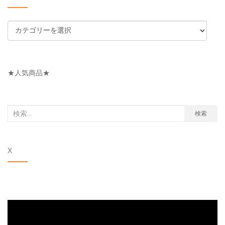
カ
テ
ゴ
リ
★人気商品★
ー
検
検索
索
対
X
象: