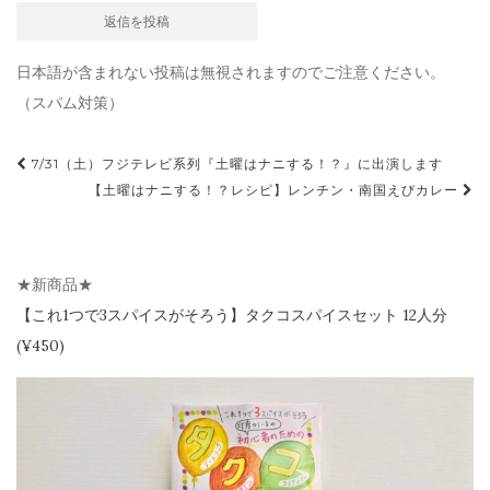
日本語が含まれない投稿は無視されますのでご注意ください。
（スパム対策）
投
7/31（土）フジテレビ系列『土曜はナニする！？』に出演します
稿
【土曜はナニする！？レシピ】レンチン・南国えびカレー
ナ
ビ
★新商品★
ゲ
【
これ1つで3スパイスがそろう】
タクコスパイスセット 12人分
ー
(¥450)
シ
ョ
ン